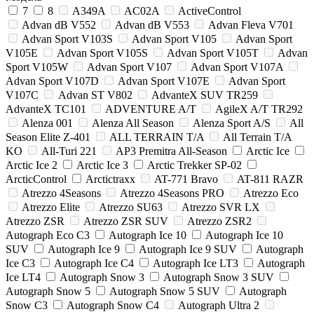
7
8
A349A
AC02A
ActiveControl
Advan dB V552
Advan dB V553
Advan Fleva V701
Advan Sport V103S
Advan Sport V105
Advan Sport
V105E
Advan Sport V105S
Advan Sport V105T
Advan
Sport V105W
Advan Sport V107
Advan Sport V107A
Advan Sport V107D
Advan Sport V107E
Advan Sport
V107С
Advan ST V802
AdvanteX SUV TR259
AdvanteX TC101
ADVENTURE A/T
AgileX A/T TR292
Alenza 001
Alenza All Season
Alenza Sport A/S
All
Season Elite Z-401
ALL TERRAIN T/A
All Terrain T/A
KO
All-Turi 221
AP3 Premitra All‑Season
Arctic Ice
Arctic Ice 2
Arctic Ice 3
Arctic Trekker SP-02
ArcticControl
Arctictraxx
AT-771 Bravo
AT-811 RAZR
Atrezzo 4Seasons
Atrezzo 4Seasons PRO
Atrezzo Eco
Atrezzo Elite
Atrezzo SU63
Atrezzo SVR LX
Atrezzo ZSR
Atrezzo ZSR SUV
Atrezzo ZSR2
Autograph Eco C3
Autograph Ice 10
Autograph Ice 10
SUV
Autograph Ice 9
Autograph Ice 9 SUV
Autograph
Ice C3
Autograph Ice C4
Autograph Ice LT3
Autograph
Ice LT4
Autograph Snow 3
Autograph Snow 3 SUV
Autograph Snow 5
Autograph Snow 5 SUV
Autograph
Snow C3
Autograph Snow C4
Autograph Ultra 2