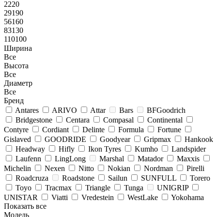
2220
29190
56160
83130
110100
Ширина
Все
Высота
Все
Диаметр
Все
Бренд
Antares
ARIVO
Attar
Bars
BFGoodrich
Bridgestone
Centara
Compasal
Continental
Contyre
Cordiant
Delinte
Formula
Fortune
Gislaved
GOODRIDE
Goodyear
Gripmax
Hankook
Headway
Hifly
Ikon Tyres
Kumho
Landspider
Laufenn
LingLong
Marshal
Matador
Maxxis
Michelin
Nexen
Nitto
Nokian
Nordman
Pirelli
Roadcruza
Roadstone
Sailun
SUNFULL
Torero
Toyo
Tracmax
Triangle
Tunga
UNIGRIP
UNISTAR
Viatti
Vredestein
WestLake
Yokohama
Показать все
Модель