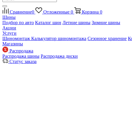
Сравнение
0
Отложенные
0
Корзина
0
Шины
Подбор по авто
Каталог шин
Летние шины
Зимние шины
Акции
Услуги
Шиномонтаж
Калькулятор шиномонтажа
Сезонное хранение
К
Магазины
Распродажа
Распродажа шины
Распродажа диски
Статус заказа