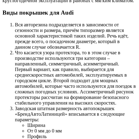
круглогодичной эксплуатации в районах с мягким климатом.
Виды покрышек для Audi
Вся авторезина подразделяется в зависимости от
сезонности и размера, причём типоразмер является
основной характеристикой таких изделий. Речь идёт,
прежде всего, о посадочном диаметре, который в
данном случае обозначается R.
Что касается узора протектора, то в этом случае в
производстве используются три категории –
направленный, симметричный, асимметричный.
Первый вариант, как правило, выбирается для
среднескоростных автомобилей, эксплуатируемых в
городском цикле. Второй подходит для мощных
автомобилей, которые часто используются для поездок в
сложных погодных условиях. Ассиметричный рисунок
протекторы рассчитан на формирование безопасного
стабильного управления на высоких скоростях.
Заводская штатная размерность автопокрышек
«БрендАвтоЛатиницей» вписывается в следующие
параметры:
Ширина
От 0 мм до 0 мм
Профиль