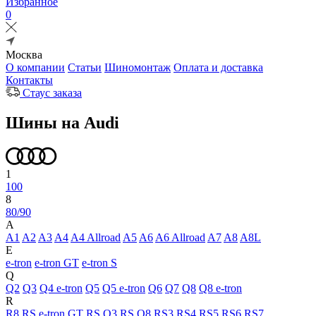
Избранное
0
Москва
О компании
Статьи
Шиномонтаж
Оплата и доставка
Контакты
Стаус заказа
Шины на Audi
1
100
8
80/90
A
A1
A2
A3
A4
A4 Allroad
A5
A6
A6 Allroad
A7
A8
A8L
E
e-tron
e-tron GT
e-tron S
Q
Q2
Q3
Q4 e-tron
Q5
Q5 e-tron
Q6
Q7
Q8
Q8 e-tron
R
R8
RS e-tron GT
RS Q3
RS Q8
RS3
RS4
RS5
RS6
RS7