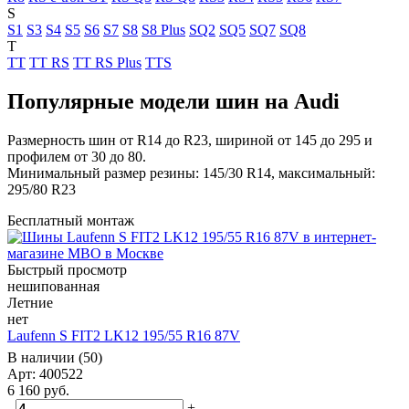
S
S1
S3
S4
S5
S6
S7
S8
S8 Plus
SQ2
SQ5
SQ7
SQ8
T
TT
TT RS
TT RS Plus
TTS
Популярные модели шин на Audi
Размерность шин от R14 до R23, шириной от 145 до 295 и
профилем от 30 до 80.
Минимальный размер резины: 145/30 R14, максимальный:
295/80 R23
Бесплатный монтаж
Быстрый просмотр
нешипованная
Летние
нет
Laufenn S FIT2 LK12 195/55 R16 87V
В наличии (50)
Арт: 400522
6 160
руб.
-
+