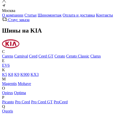
Москва
О компании
Статьи
Шиномонтаж
Оплата и доставка
Контакты
Стаус заказа
Шины на KIA
C
Carens
Carnival
Ceed
Ceed GT
Cerato
Cerato Classic
Clarus
E
EV6
K
K5
K8
K9
K900
KX3
M
Magentis
Mohave
O
Opirus
Optima
P
Picanto
Pro Ceed
Pro Ceed GT
ProCeed
Q
Quoris