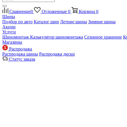
Сравнение
0
Отложенные
0
Корзина
0
Шины
Подбор по авто
Каталог шин
Летние шины
Зимние шины
Акции
Услуги
Шиномонтаж
Калькулятор шиномонтажа
Сезонное хранение
К
Магазины
Распродажа
Распродажа шины
Распродажа диски
Статус заказа