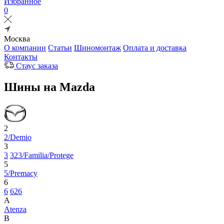
Избранное
0
Москва
О компании
Статьи
Шиномонтаж
Оплата и доставка
Контакты
Стаус заказа
Шины на Mazda
2
2/Demio
3
3
323/Familia/Protege
5
5/Premacy
6
6
626
A
Atenza
B