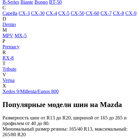
B-Series
Biante
Bongo
BT-50
C
Capella
CX-3
CX-30
CX-4
CX-5
CX-50
CX-60
CX-7
CX-8
CX-9
D
Demio
M
MPV
MX-5
P
Premacy
R
RX-8
T
Tribute
V
Verisa
X
Xedos 9/Millenia/Eunos 800
Популярные модели шин на Mazda
Размерность шин от R13 до R20, шириной от 165 до 265 и
профилем от 40 до 80.
Минимальный размер резины: 165/40 R13, максимальный:
265/80 R20