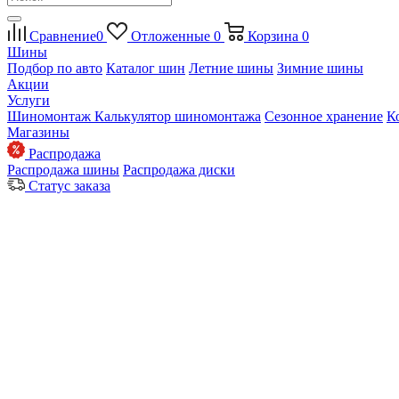
Сравнение
0
Отложенные
0
Корзина
0
Шины
Подбор по авто
Каталог шин
Летние шины
Зимние шины
Акции
Услуги
Шиномонтаж
Калькулятор шиномонтажа
Сезонное хранение
К
Магазины
Распродажа
Распродажа шины
Распродажа диски
Статус заказа