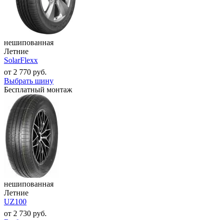
нешипованная
Летние
SolarFlexx
от
2 770
руб.
Выбрать шину
Бесплатный монтаж
нешипованная
Летние
UZ100
от
2 730
руб.