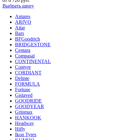
от
6 720
руб.
Выбрать шину
Antares
ARIVO
Attar
Bars
BFGoodrich
BRIDGESTONE
Centara
Compasal
CONTINENTAL
Contyre
CORDIANT
Delinte
FORMULA
Fortune
Gislaved
GOODRIDE
GOODYEAR
Gripmax
HANKOOK
Headway
Hifly
Ikon Tyres