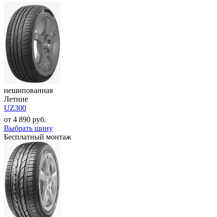
нешипованная
Летние
UZ300
от
4 890
руб.
Выбрать шину
Бесплатный монтаж