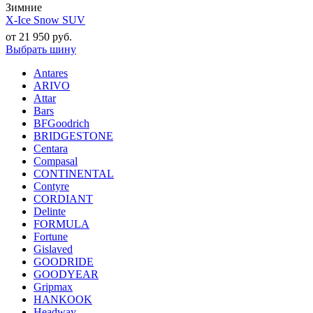
Зимние
X-Ice Snow SUV
от
21 950
руб.
Выбрать шину
Antares
ARIVO
Attar
Bars
BFGoodrich
BRIDGESTONE
Centara
Compasal
CONTINENTAL
Contyre
CORDIANT
Delinte
FORMULA
Fortune
Gislaved
GOODRIDE
GOODYEAR
Gripmax
HANKOOK
Headway