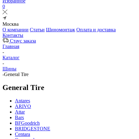
Избранное
0
Москва
О компании
Статьи
Шиномонтаж
Оплата и доставка
Контакты
Стаус заказа
Главная
-
Каталог
-
Шины
-
General Tire
General Tire
Antares
ARIVO
Attar
Bars
BFGoodrich
BRIDGESTONE
Centara