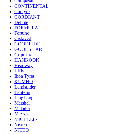
Compasal
CONTINENTAL
Contyre
CORDIANT
Delinte
FORMULA
Fortune
Gislaved
GOODRIDE
GOODYEAR
Gripmax
HANKOOK
Headway
Hifly
Ikon Tyres
KUMHO
Landspider
Laufenn
LingLong
Marshal
Matador
Maxxis
MICHELIN
Nexen
NITTO